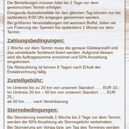
Die Bestellungen müssen bitte bis 2 Tage vor dem
gewünschten Termin erfolgen.
Dringende Ausnahmefälle für den gleichen Tag können nur bis
spätestens 9:00 Uhr entgegen genommen werden.
Bei größeren Veranstaltungen mit warmem Buffet, bitten wir
um Fixierung der Speisen bis spätestens 1 Monat vor dem
Termin.
Zahlungsbedingungen:
1 Woche vor dem Termin muss die genaue Gästeanzahl und
das vereinbarte Sortiment fixiert werden. Aufgrund dessen
wird die Auftragssumme errechnet und 50% Anzahlung
eingefordert.
Die Restzahlung ist binnen 8 Tagen nach Erhalt der
Endabrechnung fällig.
Zustellgebühr:
Im Umkreis bis zu 20 km von unserem Standort ...... EUR 10,-
Im Umkreis 20 km – 50 km von unserem Standort ...... EUR
25,-
ab 50 km ...... nach Vereinbarung
Stornobedingungen:
Bei Stornierung innerhalb 1 Woche bis 2 Tage vor dem Termin,
werden die 50% Anzahlung als Stornogebühr einbehalten.
Bei Stornierung am Vortag bzw. am Tag des Termines werden