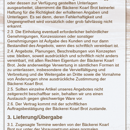
oder dessen zur Verfügung gestellten Unterlagen
ausgearbeitet, übernimmt die Bäckerei Koarl Brot keinerlei
Haftung für die Richtigkeit der erhaltenen Angaben und
Unterlagen. Es sei denn, deren Fehlerhaftigkeit und
Ungeeignetheit wird vorsätzlich oder grob fahrlässig nicht
erkannt.
2.3. Die Einholung eventuell erforderlicher behördlicher
Genehmigungen, Konzessionen oder sonstiger
Genehmigungen ist Aufgabe des Kunden und nur dann
Bestandteil des Angebots, wenn dies schriftlich vereinbart ist.
2.4. Angebote, Planungen, Beschreibungen von Konzepten
usw. bleiben, soweit ausdrücklich und schriftlich nicht anders
vereinbart, mit allen Rechten Eigentum der Bäckerei Koarl
Brot. Jede anderweitige Verwertung in sämtlichen Formen ist
zu unterlassen, insbesondere die Vervielfältigung und
Verbreitung und die Weitergabe an Dritte sowie die Vornahme
von Änderungen ohne ausdrückliche Zustimmung der
Bäckerei Koarl Brot.
2.5. Sollten einzelne Artikel unseres Angebotes nicht
zeitgerecht beschaffbar sein, behalten wir uns einen
Austausch gegen gleichwertige Ware vor.
2.6. Der Vertrag kommt mit der schriftlichen
Auftragsbestätigung der Bäckerei Koarl Brot zustande.
3. Lieferung/Übergabe
3.1. Zugesagte Termine werden von der Bäckerei Koarl
Brot nur unter der Voraussetzung eines normalen