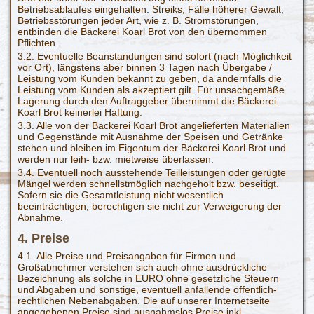
Betriebsablaufes eingehalten. Streiks, Fälle höherer Gewalt,
Betriebsstörungen jeder Art, wie z. B. Stromstörungen,
entbinden die Bäckerei Koarl Brot von den übernommen
Pflichten.
3.2. Eventuelle Beanstandungen sind sofort (nach Möglichkeit
vor Ort), längstens aber binnen 3 Tagen nach Übergabe /
Leistung vom Kunden bekannt zu geben, da andernfalls die
Leistung vom Kunden als akzeptiert gilt. Für unsachgemäße
Lagerung durch den Auftraggeber übernimmt die Bäckerei
Koarl Brot keinerlei Haftung.
3.3. Alle von der Bäckerei Koarl Brot angelieferten Materialien
und Gegenstände mit Ausnahme der Speisen und Getränke
stehen und bleiben im Eigentum der Bäckerei Koarl Brot und
werden nur leih- bzw. mietweise überlassen.
3.4. Eventuell noch ausstehende Teilleistungen oder gerügte
Mängel werden schnellstmöglich nachgeholt bzw. beseitigt.
Sofern sie die Gesamtleistung nicht wesentlich
beeinträchtigen, berechtigen sie nicht zur Verweigerung der
Abnahme.
4. Preise
4.1. Alle Preise und Preisangaben für Firmen und
Großabnehmer verstehen sich auch ohne ausdrückliche
Bezeichnung als solche in EURO ohne gesetzliche Steuern
und Abgaben und sonstige, eventuell anfallende öffentlich-
rechtlichen Nebenabgaben. Die auf unserer Internetseite
angegebenen Preise sind ausnahmslos Preise inkl.