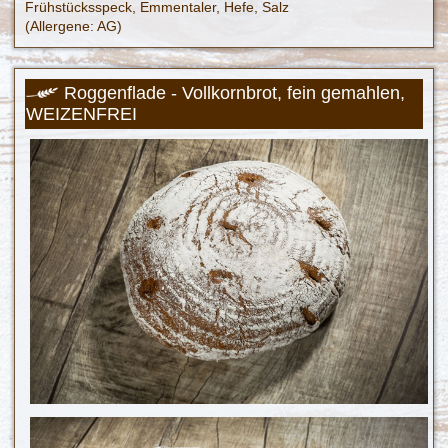
Frühstücksspeck, Emmentaler, Hefe, Salz
(Allergene: AG)
Roggenflade - Vollkornbrot, fein gemahlen,
WEIZENFREI