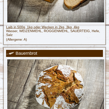
Laib in 500g, 1kg oder
Wecken in 2kg, 3kg, 4kg
Wasser, WEIZENMEHL, ROGGENMEHL, SAUERTEIG, Hefe,
Salz
(Allergene: A)
Bauernbrot