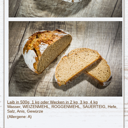
Laib in 500g, 1 kg oder
Wecken in 2 kg, 3 kg, 4 kg
Wasser, WEIZENMEHL, ROGGENMEHL, SAUERTEIG, Hefe,
Salz, Anis, Gewürze
(Allergene: A)